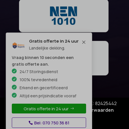
Gratis offerte in 24 uur
M
Landelijke dekking.
Vraag binnen 10 seconden een
gratis offerte aan.
24/7 Storingsdienst
100% tevredenheid
Erkend en gecertificeerd
Altijd een prijsindicatie vooraf
© Copyright SA Elektro Experts - KVK: 82425442
Gratis offerte in 24 uur
Privacyverklaring
|
Algemene voorwaarden
Disclaimer
–
Bel: 070 750 36 81