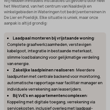
Wij hebben inmiddels installaties uitgevoerd door heel
het Westland, van het centrum van Naaldwijk en
winkelgebieden in Wateringen tot bedrijventerreinen in
De Lier en Poeldijk. Elke situatie is uniek, maar onze
aanpak is altijd grondig:
Laadpaal monteren bij vrijstaande woning
:
Complete graafwerkzaamheden, verstevigen
kabelgoot, integratie in bestaande meterkast,
slimme load balancing voor gelijkmatige verdeling
van energie.
Zakelijke laadpleinen realiseren
: Meerdere
laadpunten met centrale backend voor monitoring,
automatische rapportage naar facilitair manager en
individuele verrekening aan leaserijders.
Bij VvE’s en appartementencomplexen
:
Koppeling met digitale toegang, verrekening via
servicekosten, inclusief overleg met laadpaal-