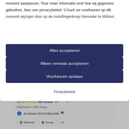
moment aanpassen. Voor meer informatie over hoe wij gegevens
gebruiken, lees ons privacybeleid. U kunt uw voorkeuren op elk
moment wijzigen door op de instellingenknop hieronder te klikken.
Houd er rekening mee dat als u ervoor kiest bepaalde soorten cookies
uit te schakelen, dit uw ervaring op de site en de services die wij
kunnen aanbieden, kan beïnvloeden.
Alles accepteren
Essentieel
Alleen vereiste accepteren
Essentiële cookies en services bieden basisfunctionaliteit en zijn
noodzakelijk voor de correcte werking van de website. Deze
Voorkeuren opslaan
cookies en services vereisen geen toestemming van de gebruiker
volgens de AVG.
Privacybeleid
Details weergeven
Analyses
__stripe_mid
Statistiekcookies verzamelen gebruiksinformatie, waardoor we
inzicht krijgen in hoe onze bezoekers met onze website omgaan.
__TAG_ASSISTANT
Details weergeven
asenha_tab