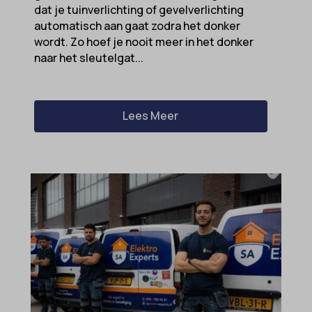
cookiesEnabled
dat je tuinverlichting of gevelverlichting
wordpress_logged_in_*
automatisch aan gaat zodra het donker
domain
wordpress_test_cookie
wordt. Zo hoef je nooit meer in het donker
et-editing-post-*
naar het sleutelgat...
wp-settings-*
et-recommend-sync-post-*
wp-settings-time-*
et-saved-post*
wpl_viewed_cookie
Lees Meer
et-saving-post-*
euCookie
ext_name
ezTOC_hidetoc-0
fs-cc
hide-*
i18next
kconsent