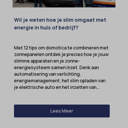
klaro
marketing_cookies
Wil je weten hoe je slim omgaat met
MicrosoftApplicationsTelemetryDeviceId
energie in huis of bedrijf?
MicrosoftApplicationsTelemetryFirstLaunchTime
OptanonAlertBoxClosed
Met 12 tips om domotica te combineren met
perf_*
zonnepanelen ontdek je precies hoe je jouw
popupShow
slimme apparaten en je zonne-
energiesysteem samen inzet. Denk aan
SameSite
automatisering van verlichting,
sensorsdata2015jssdkcross
energiemanagement, het slim opladen van
je elektrische auto en het inzetten van...
snconsent
ssm_au_c
tarteaucitron
Lees Meer
termsfeed_pc1_consent
twCookieConsent