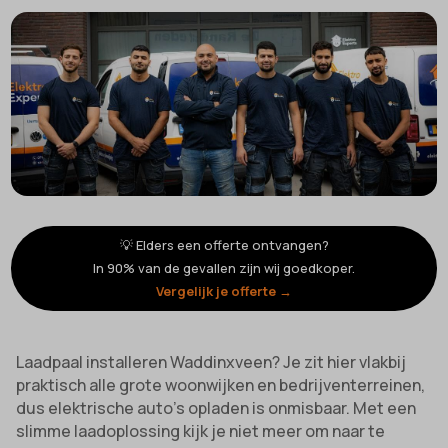
💡 Elders een offerte ontvangen?
In 90% van de gevallen zijn wij goedkoper.
Vergelijk je offerte →
Laadpaal installeren Waddinxveen? Je zit hier vlakbij
praktisch alle grote woonwijken en bedrijventerreinen,
dus elektrische auto’s opladen is onmisbaar. Met een
slimme laadoplossing kijk je niet meer om naar te