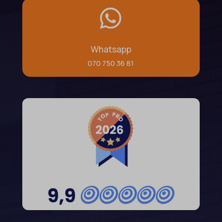

Whatsapp
070 750 36 81