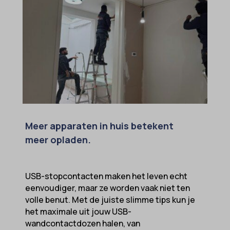
intercom-device-id-*
cmplz_statistics
__guid
CONSENT
_dd_s
cookie_notice_accepted
_deCookiesConsent
CookieConsent
_ketch_consent_v1_
cookieconsent_status
_upscope__region
cookielawinfo-checkbox-*
acris_cookie_acc
cookieyes-consent
Meer apparaten in huis betekent
amp_*
et-editor-available-post-*
meer opladen.
av_lang
et-pb-recent-items-colors
av_tunnel
et-pb-recent-items-font_family
USB-stopcontacten maken het leven echt
blocksy_cookies_consent_accepted
gdpr_consent
eenvoudiger, maar ze worden vaak niet ten
borlabs-cookie
volle benut. Met de juiste slimme tips kun je
googtrans
het maximale uit jouw USB-
cato_fw_inet
gt_auto_switch
wandcontactdozen halen, van