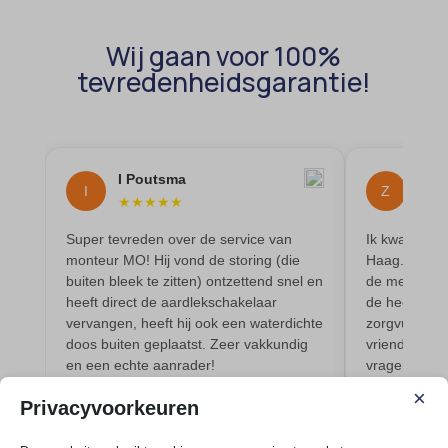
Wij gaan voor 100%
tevredenheidsgarantie!
I Poutsma
Z.J
I
Z
★
★
★
★
★
★
★
Super tevreden over de service van
Ik kwam op b
monteur MO! Hij vond de storing (die
Haag. Daar w
buiten bleek te zitten) ontzettend snel en
de meterkast
heeft direct de aardlekschakelaar
de heer Moni
vervangen, heeft hij ook een waterdichte
zorgvuldig. 
doos buiten geplaatst. Zeer vakkundig
vriendelijk e
en een echte aanrader!
vragen en d
×
Privacyvoorkeuren