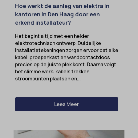
Hoe werkt de aanleg van elektra in
ezTOC_hidetoc-0
kantoren in Den Haag door een
fs-cc
erkend installateur?
hide-*
Het begint altijd met een helder
i18next
elektrotechnisch ontwerp. Duidelijke
installatietekeningen zorgen ervoor dat elke
kconsent
kabel, groepenkast en wandcontactdoos
klaro
precies op de juiste plek komt. Daarna volgt
het slimme werk: kabels trekken,
marketing_cookies
stroompunten plaatsen en...
MicrosoftApplicationsTelemetryDeviceId
MicrosoftApplicationsTelemetryFirstLaunchTime
Lees Meer
OptanonAlertBoxClosed
perf_*
popupShow
SameSite