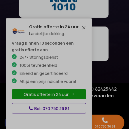
Gratis offerte in 24 uur
M
Landelijke dekking.
Vraag binnen 10 seconden een
gratis offerte aan.
24/7 Storingsdienst
100% tevredenheid
Erkend en gecertificeerd
Altijd een prijsindicatie vooraf
© Copyright SA Elektro Experts - KVK: 82425442
Gratis offerte in 24 uur
Privacyverklaring
|
Algemene voorwaarden
Disclaimer
–
Bel: 070 750 36 81



Gratis offerte →
Whatsapp
070 750 36 81