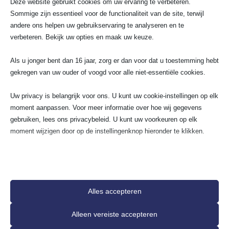
Deze website gebruikt cookies om uw ervaring te verbeteren.
Sommige zijn essentieel voor de functionaliteit van de site, terwijl
andere ons helpen uw gebruikservaring te analyseren en te
verbeteren. Bekijk uw opties en maak uw keuze.
Als u jonger bent dan 16 jaar, zorg er dan voor dat u toestemming hebt
gekregen van uw ouder of voogd voor alle niet-essentiële cookies.
Uw privacy is belangrijk voor ons. U kunt uw cookie-instellingen op elk
moment aanpassen. Voor meer informatie over hoe wij gegevens
gebruiken, lees ons privacybeleid. U kunt uw voorkeuren op elk
moment wijzigen door op de instellingenknop hieronder te klikken.
Houd er rekening mee dat als u ervoor kiest bepaalde soorten cookies
uit te schakelen, dit uw ervaring op de site en de services die wij
kunnen aanbieden, kan beïnvloeden.
Alles accepteren
Essentieel
Alleen vereiste accepteren
Essentiële cookies en services bieden basisfunctionaliteit en zijn
noodzakelijk voor de correcte werking van de website. Deze