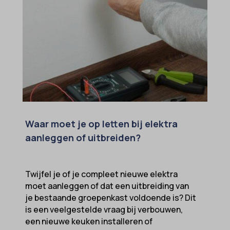
sensorsdata2015jssdkcross
snconsent
ssm_au_c
tarteaucitron
termsfeed_pc1_consent
twCookieConsent
wpc*
Waar moet je op letten bij elektra
aanleggen of uitbreiden?
Twijfel je of je compleet nieuwe elektra
moet aanleggen of dat een uitbreiding van
je bestaande groepenkast voldoende is? Dit
is een veelgestelde vraag bij verbouwen,
een nieuwe keuken installeren of