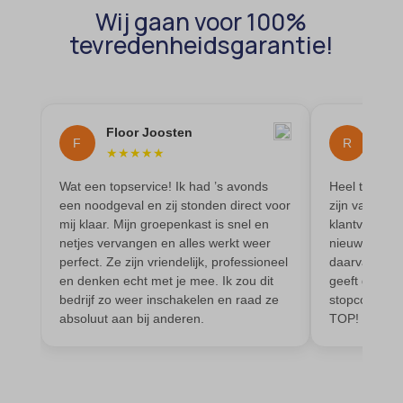
Wij gaan voor 100%
tevredenheidsgarantie!
Floor Joosten
Ren
F
R
★
★
★
★
★
★
★
Wat een topservice! Ik had ’s avonds
Heel tevrede
een noodgeval en zij stonden direct voor
zijn vak, is 
mij klaar. Mijn groepenkast is snel en
klantvriendel
netjes vervangen en alles werkt weer
nieuwe elekt
perfect. Ze zijn vriendelijk, professioneel
daarvan. Werk
en denken echt met je mee. Ik zou dit
geeft goed a
bedrijf zo weer inschakelen en raad ze
stopcontacte
absoluut aan bij anderen.
TOP!