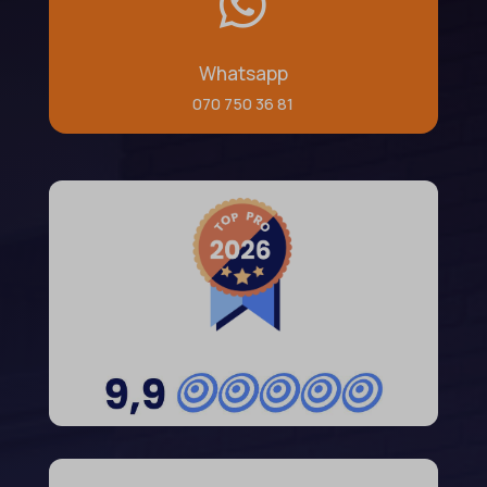

Whatsapp
070 750 36 81