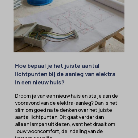
uitgevers om gepersonaliseerde advertenties te tonen. Dit doen ze
cmplz_banner-status
_ga_*
door bezoekers over verschillende websites te volgen.
cmplz_consent_status
analytics_cookies
Details weergeven
cmplz_consented_services
cookies-state
Andere diensten
_gcl_au
cmplz_functional
Deze categorie omvat alle cookies, domeinen en services die niet
mp_*_mixpanel
in de andere specifieke categorieën vallen of niet duidelijk zijn
_gcl_aw
cmplz_marketing
sajssdk_2015_cross_new_user
gecategoriseerd.
_gcl_gs
cmplz_preferences
uc_user_interaction
Details weergeven
Hoe bepaal je het juiste aantal
intercom-device-id-*
cmplz_statistics
lichtpunten bij de aanleg van elektra
__guid
CONSENT
in een nieuw huis?
_dd_s
cookie_notice_accepted
Droom je van een nieuw huis en sta je aan de
_deCookiesConsent
CookieConsent
vooravond van de elektra-aanleg? Dan is het
slim om goed na te denken over het juiste
_ketch_consent_v1_
cookieconsent_status
aantal lichtpunten. Dit gaat verder dan
_upscope__region
cookielawinfo-checkbox-*
alleen lampen uitkiezen, want het draait om
jouw wooncomfort, de indeling van de
acris_cookie_acc
cookieyes-consent