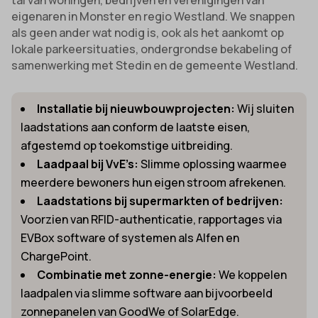
tal van woningen, bedrijven en verenigingen van
eigenaren in Monster en regio Westland. We snappen
als geen ander wat nodig is, ook als het aankomt op
lokale parkeersituaties, ondergrondse bekabeling of
samenwerking met Stedin en de gemeente Westland.
Installatie bij nieuwbouwprojecten:
Wij sluiten
laadstations aan conform de laatste eisen,
afgestemd op toekomstige uitbreiding.
Laadpaal bij VvE’s:
Slimme oplossing waarmee
meerdere bewoners hun eigen stroom afrekenen.
Laadstations bij supermarkten of bedrijven:
Voorzien van RFID-authenticatie, rapportages via
EVBox software of systemen als Alfen en
ChargePoint.
Combinatie met zonne-energie:
We koppelen
laadpalen via slimme software aan bijvoorbeeld
zonnepanelen van GoodWe of SolarEdge.