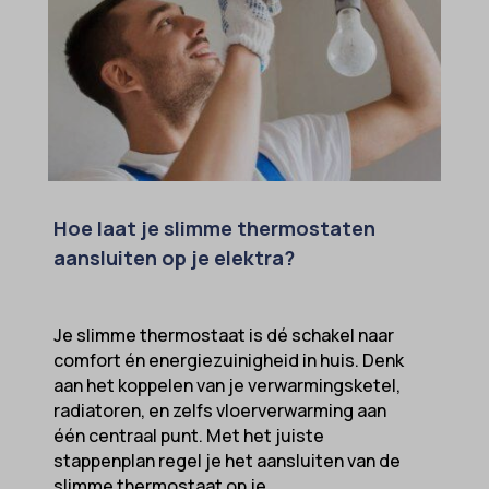
MicrosoftApplicationsTelemetryDeviceId
MicrosoftApplicationsTelemetryFirstLaunchTime
OptanonAlertBoxClosed
perf_*
popupShow
SameSite
Hoe laat je slimme thermostaten
aansluiten op je elektra?
sensorsdata2015jssdkcross
snconsent
ssm_au_c
Je slimme thermostaat is dé schakel naar
comfort én energiezuinigheid in huis. Denk
tarteaucitron
aan het koppelen van je verwarmingsketel,
termsfeed_pc1_consent
radiatoren, en zelfs vloerverwarming aan
één centraal punt. Met het juiste
twCookieConsent
stappenplan regel je het aansluiten van de
wpc*
slimme thermostaat op je...