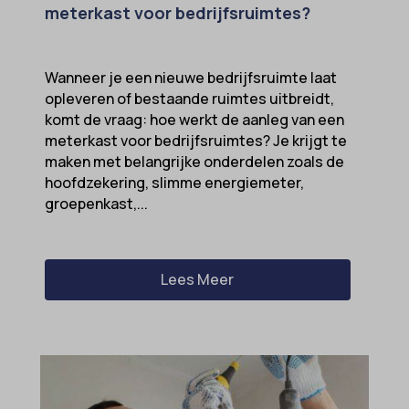
domain
meterkast voor bedrijfsruimtes?
wordpress_test_cookie
et-editing-post-*
wp-settings-*
et-recommend-sync-post-*
wp-settings-time-*
Wanneer je een nieuwe bedrijfsruimte laat
opleveren of bestaande ruimtes uitbreidt,
et-saved-post*
wpl_viewed_cookie
komt de vraag: hoe werkt de aanleg van een
et-saving-post-*
meterkast voor bedrijfsruimtes? Je krijgt te
euCookie
maken met belangrijke onderdelen zoals de
hoofdzekering, slimme energiemeter,
ext_name
groepenkast,...
ezTOC_hidetoc-0
fs-cc
Lees Meer
hide-*
i18next
kconsent
klaro
marketing_cookies