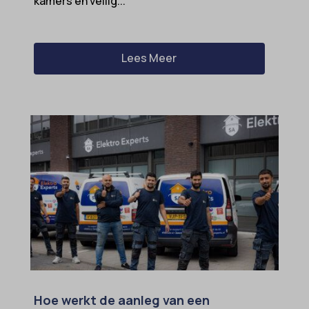
kamers en veilig...
amp_*
et-editor-available-post-*
av_lang
et-pb-recent-items-colors
av_tunnel
Lees Meer
et-pb-recent-items-font_family
blocksy_cookies_consent_accepted
gdpr_consent
borlabs-cookie
googtrans
cato_fw_inet
gt_auto_switch
cb-enabled
intercom-id-*
cc_cookie_accept
intercom-session-*
cli_cookie_consent
mhcookie
cookie_permission_granted
OptanonConsent
cookie-*
sessionId
cookies_accepted
timezone
cookiesEnabled
wordpress_logged_in_*
Hoe werkt de aanleg van een