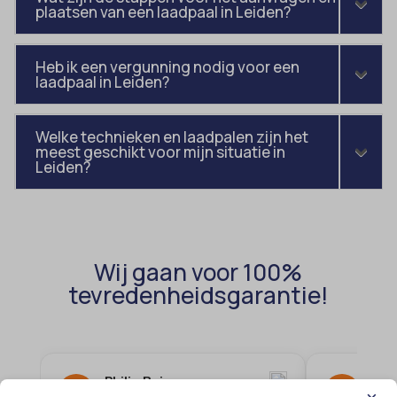
plaatsen van een laadpaal in Leiden?
Heb ik een vergunning nodig voor een
laadpaal in Leiden?
Welke technieken en laadpalen zijn het
meest geschikt voor mijn situatie in
Leiden?
Wij gaan voor 100%
tevredenheidsgarantie!
Philip Buis
Ren
P
R