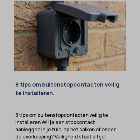
euCookie
ext_name
ezTOC_hidetoc-0
fs-cc
hide-*
i18next
kconsent
klaro
8 tips om buitenstopcontacten veilig
marketing_cookies
te installeren.
MicrosoftApplicationsTelemetryDeviceId
MicrosoftApplicationsTelemetryFirstLaunchTime
8 tips om buitenstopcontacten veilig te
installeren Wil je een stopcontact
OptanonAlertBoxClosed
aanleggen in je tuin, op het balkon of onder
perf_*
de overkapping? Veiligheid staat altijd