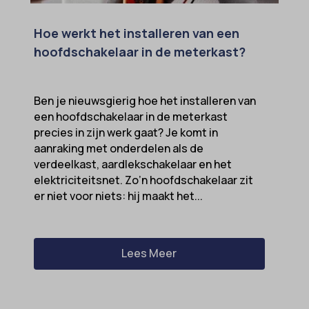
cato_fw_inet
gt_auto_switch
Hoe werkt het installeren van een
cb-enabled
intercom-id-*
hoofdschakelaar in de meterkast?
cc_cookie_accept
intercom-session-*
cli_cookie_consent
mhcookie
Ben je nieuwsgierig hoe het installeren van
cookie_permission_granted
OptanonConsent
een hoofdschakelaar in de meterkast
precies in zijn werk gaat? Je komt in
cookie-*
sessionId
aanraking met onderdelen als de
cookies_accepted
timezone
verdeelkast, aardlekschakelaar en het
elektriciteitsnet. Zo’n hoofdschakelaar zit
cookiesEnabled
wordpress_logged_in_*
er niet voor niets: hij maakt het...
domain
wordpress_test_cookie
et-editing-post-*
wp-settings-*
et-recommend-sync-post-*
Lees Meer
wp-settings-time-*
et-saved-post*
wpl_viewed_cookie
et-saving-post-*