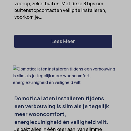
voorop, zeker buiten. Met deze 8 tips om
popupShow
buitenstopcontacten veilig te installeren,
SameSite
voorkom je...
sensorsdata2015jssdkcross
snconsent
Lees Meer
ssm_au_c
tarteaucitron
termsfeed_pc1_consent
twCookieConsent
wpc*
Domotica laten installeren tijdens
een verbouwing is slim als je tegelijk
meer wooncomfort,
energiezuinigheid én veiligheid wilt.
Je pakt alles in één keer aan: van slimme