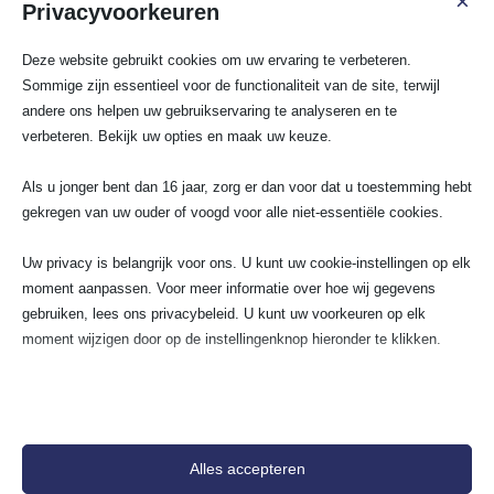
×
★
★
★
★
★
★
★
Privacyvoorkeuren
Mijn stoppen waren doorgeslagen. Door
Heel tevrede
Deze website gebruikt cookies om uw ervaring te verbeteren.
de magnetron aan te zetten sloeg de
zijn vak, is 
Sommige zijn essentieel voor de functionaliteit van de site, terwijl
stop door. Ik dacht ik heb te weinig
klantvriendel
andere ons helpen uw gebruikservaring te analyseren en te
groepen. Dus dit bedrijf gebeld en
nieuwe elekt
verbeteren. Bekijk uw opties en maak uw keuze.
gevraagd of ze een groep erbij konden
daarvan. Werk
plaatsen. Gelukkig kon dit de volgende
geeft goed a
dag al. De …
stopcontacte
Als u jonger bent dan 16 jaar, zorg er dan voor dat u toestemming hebt
TOP!
gekregen van uw ouder of voogd voor alle niet-essentiële cookies.
Uw privacy is belangrijk voor ons. U kunt uw cookie-instellingen op elk
moment aanpassen. Voor meer informatie over hoe wij gegevens
gebruiken, lees ons privacybeleid. U kunt uw voorkeuren op elk
moment wijzigen door op de instellingenknop hieronder te klikken.
Houd er rekening mee dat als u ervoor kiest bepaalde soorten cookies
uit te schakelen, dit uw ervaring op de site en de services die wij
kunnen aanbieden, kan beïnvloeden.
Alles accepteren